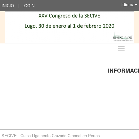
Idioma
INICIO
|
LOGIN
Idioma
INFORMAC
SECIVE - Curso Ligamento Cruzado Craneal en Perros