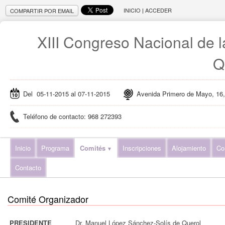
INICIO
|
ACCEDER
COMPARTIR POR EMAIL
XIII Congreso Nacional de 
Q
Del 05-11-2015 al 07-11-2015
Avenida Primero de Mayo, 16,
Teléfono de contacto: 968 272393
Inicio
Programa
Comités
Inscripciones
Alojamiento
Co
Contacto
Comité Organizador
PRESIDENTE
Dr. Manuel López Sánchez-Solís de Querol