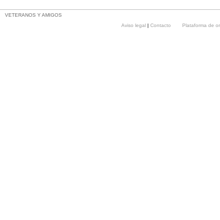
VETERANOS Y AMIGOS
Aviso legal
|
Contacto
Plataforma de o